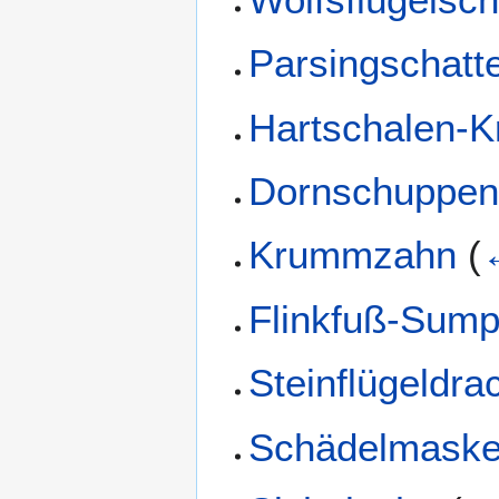
Parsingschatt
Hartschalen-K
Dornschuppen
Krummzahn
(
Flinkfuß-Sump
Steinflügeldra
Schädelmaske