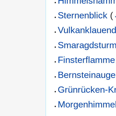
Himmelshamme
Sternenblick
(
Vulkanklauen
Smaragdstur
Finsterflamme
Bernsteinauge
Grünrücken-Kr
Morgenhimme