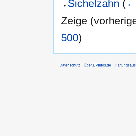
Sichelzahn
(
←
Zeige (
vorherig
500
)
Datenschutz
Über DPInfos.de
Haftungsaus