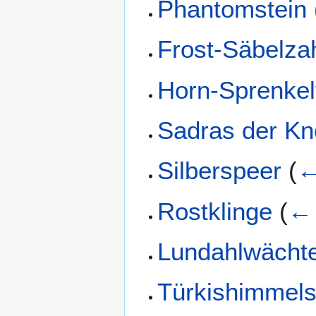
Phantomstein
Frost-Säbelza
Horn-Sprenkel
Sadras der Kn
Silberspeer
(
←
Rostklinge
(
← 
Lundahlwächt
Türkishimmel