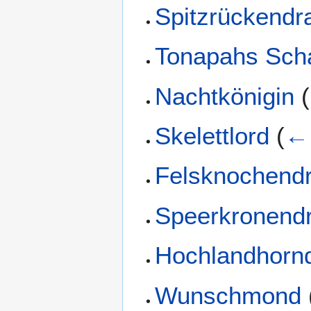
Spitzrückendr
Tonapahs Sch
Nachtkönigin
(
Skelettlord
(
← 
Felsknochend
Speerkronend
Hochlandhorn
Wunschmond