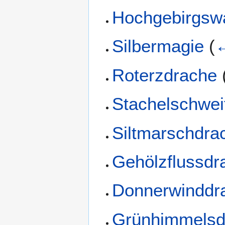
Hochgebirgsw
Silbermagie
(
←
Roterzdrache
Stachelschwei
Siltmarschdra
Gehölzflussdr
Donnerwinddr
Grünhimmelsd