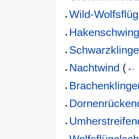
Wild-Wolfsflü
Hakenschwin
Schwarzkling
Nachtwind
(
← 
Brachenklinge
Dornenrücken
Umherstreifen
Wolfsflügelsc