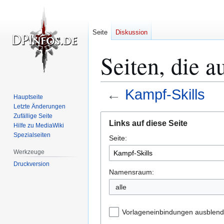
Seite
Diskussion
Seiten, die a
←
Kampf-Skills
Hauptseite
Letzte Änderungen
Zur
Zur
Zufällige Seite
Links auf diese Seite
Hilfe zu MediaWiki
Navigation
Suche
Spezialseiten
Seite:
springen
springen
Werkzeuge
Druckversion
Namensraum:
alle
Vorlageneinbindungen ausblen