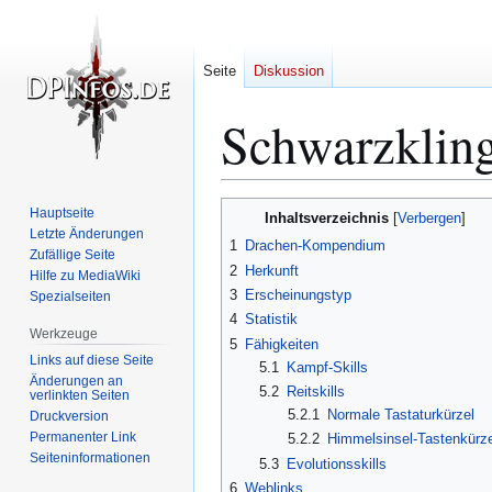
Seite
Diskussion
Schwarzklin
Zur
Zur
Hauptseite
Inhaltsverzeichnis
Navigation
Suche
Letzte Änderungen
1
Drachen-Kompendium
Zufällige Seite
springen
springen
2
Herkunft
Hilfe zu MediaWiki
3
Erscheinungstyp
Spezialseiten
4
Statistik
Werkzeuge
5
Fähigkeiten
Links auf diese Seite
5.1
Kampf-Skills
Änderungen an
5.2
Reitskills
verlinkten Seiten
5.2.1
Normale Tastaturkürzel
Druckversion
Permanenter Link
5.2.2
Himmelsinsel-Tastenkürze
Seiten­­informationen
5.3
Evolutionsskills
6
Weblinks