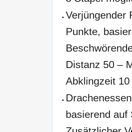
Verjüngender R
Punkte, basie
Beschwörenden
Distanz 50 – M
Abklingzeit 10
Drachenessenz
basierend auf
Zusätzlicher V