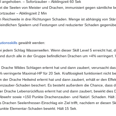
 angehoben. – Sofortzauber – Abklingzeit 60 Sek
t die Seelen von Meister und Drachen, immunisiert gegen sämtliche 
rtzauber – Abklingzeit 2 Min
n in Reichweite in drei Richtungen Schaden. Menge ist abhängig von S
eindlichen Spielern und Festungen und reduzierter Schaden gegenüber 
utionsskills
gewählt werden:
i jedem Schlag Wasserwellen. Wenn dieser Skill Level 5 erreicht hat, d
d durch alle in der Gruppe befindlichen Drachen um +4% verringert. W
ache Wildes Schlagen erlernt hat und dann zaubert, verursacht das Zi
5% verringerte Maximal-HP für 20 Sek. Kraftlosigkeit funktioniert nicht b
der Drache Heilwind erlernt hat und dann zaubert, erhält er den Effe
zauber-Schaden beschert. Es besteht außerdem die Chance, dass der
 Drache Lebensrückfluss erlernt hat und dann zaubert, bewirkt dies D
Abwehr sowie +150 Punkte Drachenzauber- und Natürl. Schaden. Hält 
achen Seelenfresser-Einschlag ein Ziel trifft, nachdem er diesen Skil
nkte Elementar-Schaden bewirkt. Hält 15 Sek.