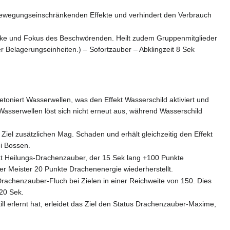
bewegungseinschränkenden Effekte und verhindert den Verbrauch
tärke und Fokus des Beschwörenden. Heilt zudem Gruppenmitglieder
Belagerungseinheiten.) – Sofortzauber – Abklingzeit 8 Sek
etoniert Wasserwellen, was den Effekt Wasserschild aktiviert und
asserwellen löst sich nicht erneut aus, während Wasserschild
el zusätzlichen Mag. Schaden und erhält gleichzeitig den Effekt
ei Bossen.
kt Heilungs-Drachenzauber, der 15 Sek lang +100 Punkte
 Meister 20 Punkte Drachenenergie wiederherstellt.
rachenzauber-Fluch bei Zielen in einer Reichweite von 150. Dies
20 Sek.
l erlernt hat, erleidet das Ziel den Status Drachenzauber-Maxime,