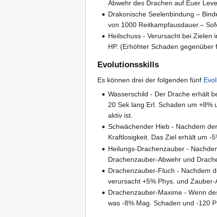
Abwehr des Drachen auf Euer Level
Drakonische Seelenbindung – Binde
von 1000 Reitkampfausdauer.– Sofo
Heilschuss - Verursacht bei Ziele
HP. (Erhöhter Schaden gegenüber f
Evolutionsskills
Es können drei der folgenden fünf
Evol
Wasserschild - Der Drache erhält be
20 Sek lang Erl. Schaden um +8% un
aktiv ist.
Schwächender Hieb - Nachdem der Dr
Kraftlosigkeit. Das Ziel erhält um -
Heilungs-Drachenzauber - Nachdem 
Drachenzauber-Abwehr und Drachen
Drachenzauber-Fluch - Nachdem der
verursacht +5% Phys. und Zauber-
Drachenzauber-Maxime - Wenn des Dr
was -8% Mag. Schaden und -120 Pu