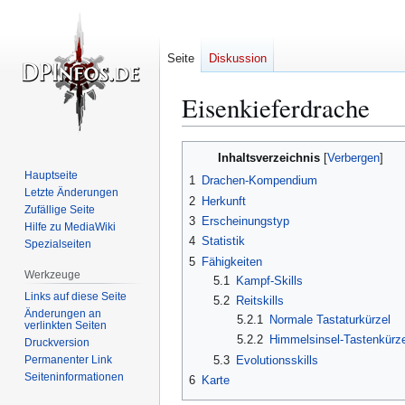
Seite
Diskussion
Eisenkieferdrache
Zur
Zur
Inhaltsverzeichnis
Navigation
Suche
Hauptseite
1
Drachen-Kompendium
springen
springen
Letzte Änderungen
2
Herkunft
Zufällige Seite
3
Erscheinungstyp
Hilfe zu MediaWiki
4
Statistik
Spezialseiten
5
Fähigkeiten
Werkzeuge
5.1
Kampf-Skills
Links auf diese Seite
5.2
Reitskills
Änderungen an
5.2.1
Normale Tastaturkürzel
verlinkten Seiten
5.2.2
Himmelsinsel-Tastenkürze
Druckversion
Permanenter Link
5.3
Evolutionsskills
Seiten­­informationen
6
Karte