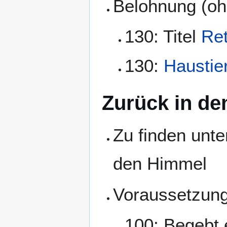
Belohnung (oh
130: Titel
Ret
130:
Haustie
Zurück in d
Zu finden unte
den Himmel
Voraussetzun
100: Begebt 