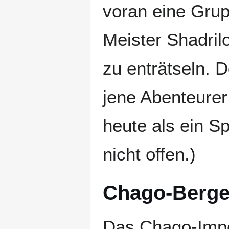
voran eine Grup
Meister Shadril
zu enträtseln. 
jene Abenteure
heute als ein S
nicht offen.)
Chago-Berg
Das Chago-Imper