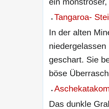
ein monströser,
Tangaroa- Ste
In der alten Mi
niedergelassen
geschart. Sie b
böse Überrasc
Aschekatako
Das dunkle Gra