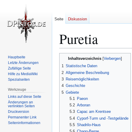
Seite
Diskussion
Puretia
Zur
Zur
Hauptseite
Inhaltsverzeichnis
Navigation
Suche
Letzte Änderungen
1
Statistische Daten
Zufällige Seite
springen
springen
2
Allgemeine Beschreibung
Hilfe zu MediaWiki
3
Reisemöglichkeiten
Spezialseiten
4
Geschichte
Werkzeuge
5
Gebiete
Links auf diese Seite
5.1
Paeon
Änderungen an
5.2
Arboran
verlinkten Seiten
5.3
Capac am Krentsee
Druckversion
Permanenter Link
5.4
Cyporf-Turm und -Testgelände
Seiten­­informationen
5.5
Shadrilo-Haus
5.6
Chago-Berge