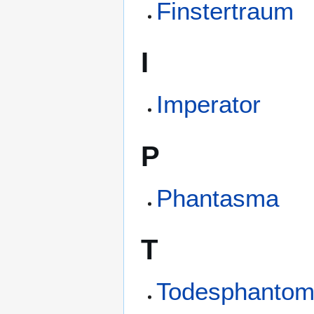
Finstertraum
I
Imperator
P
Phantasma
T
Todesphanto