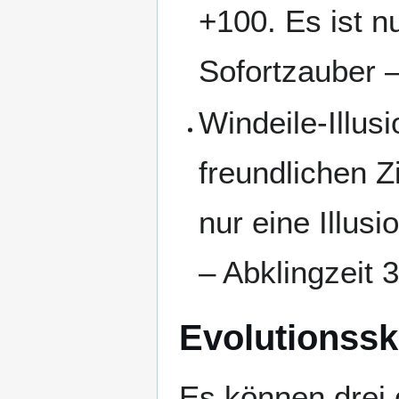
+100. Es ist nu
Sofortzauber –
Windeile-Illus
freundlichen Z
nur eine Illus
– Abklingzeit 
Evolutionsski
Es können drei 