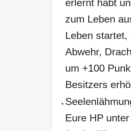
erlernt habt u
zum Leben au
Leben startet,
Abwehr, Drac
um +100 Punkt
Besitzers erh
Seelenlähmung
Eure HP unter