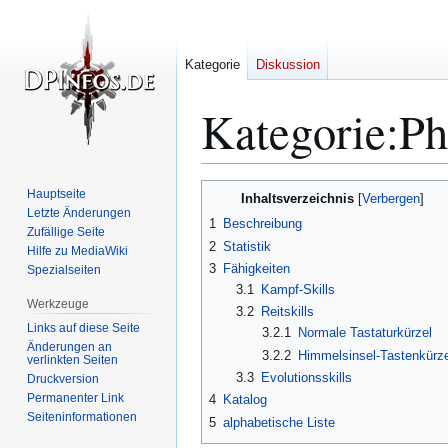
Kategorie
Diskussion
Kategorie
:
Ph
Zur
Zur
Hauptseite
Inhaltsverzeichnis
Navigation
Suche
Letzte Änderungen
1
Beschreibung
Zufällige Seite
springen
springen
2
Statistik
Hilfe zu MediaWiki
3
Fähigkeiten
Spezialseiten
3.1
Kampf-Skills
Werkzeuge
3.2
Reitskills
Links auf diese Seite
3.2.1
Normale Tastaturkürzel
Änderungen an
3.2.2
Himmelsinsel-Tastenkürze
verlinkten Seiten
3.3
Evolutionsskills
Druckversion
Permanenter Link
4
Katalog
Seiten­­informationen
5
alphabetische Liste