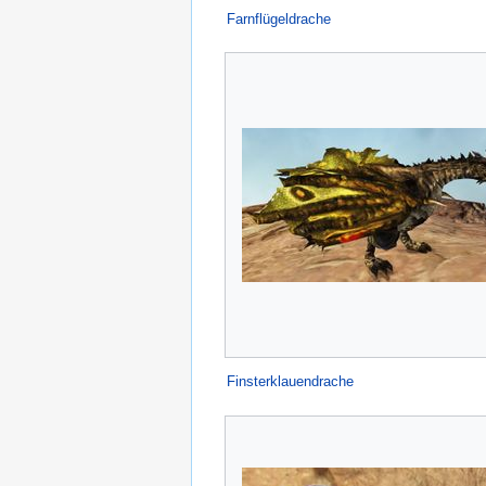
Farnflügeldrache
Finsterklauendrache