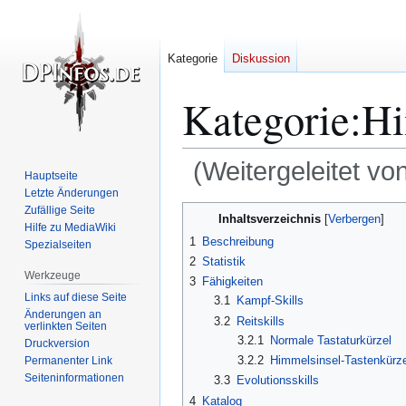
Kategorie
Diskussion
Kategorie
:
Hi
(Weitergeleitet vo
Hauptseite
Letzte Änderungen
Zur
Zur
Zufällige Seite
Inhaltsverzeichnis
Hilfe zu MediaWiki
Navigation
Suche
1
Beschreibung
Spezialseiten
springen
springen
2
Statistik
Werkzeuge
3
Fähigkeiten
Links auf diese Seite
3.1
Kampf-Skills
Änderungen an
3.2
Reitskills
verlinkten Seiten
3.2.1
Normale Tastaturkürzel
Druckversion
3.2.2
Himmelsinsel-Tastenkürze
Permanenter Link
Seiten­­informationen
3.3
Evolutionsskills
4
Katalog