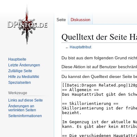
Seite
Diskussion
Quelltext der Seite H
←
Hauptattribut
Zur
Zur
Du bist aus dem folgenden Grund nicht 
Hauptseite
Navigation
Suche
Letzte Änderungen
Diese Aktion ist auf Benutzer beschrän
springen
springen
Zufällige Seite
Du kannst den Quelltext dieser Seite b
Hilfe zu MediaWiki
Spezialseiten
Werkzeuge
Links auf diese Seite
Änderungen an
verlinkten Seiten
Seiten­­informationen